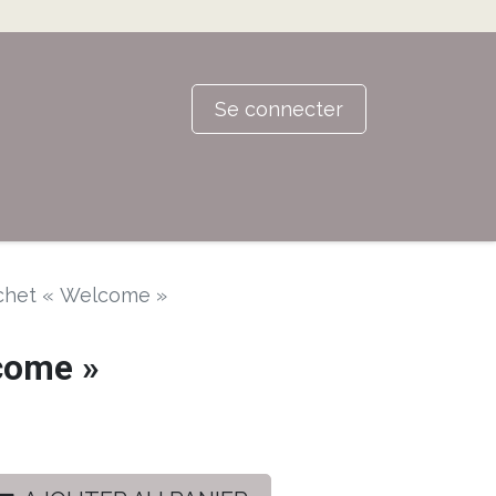
Se connecter
chet « Welcome »
come »