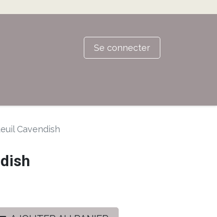
Se connecter
euil Cavendish
ndish