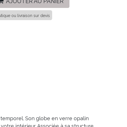
AJOUTER AU PANIER
tique ou livraison sur devis
intemporel. Son globe en verre opalin
otre intérieur. Associée à sa structure