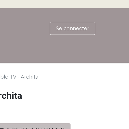
Se connecter
le TV - Archita
rchita