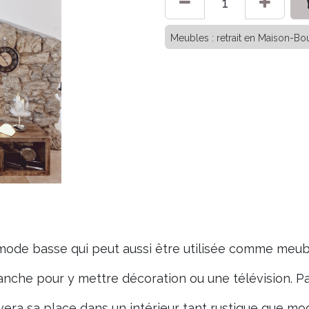
Meubles : retrait en Maison-Bou
de basse qui peut aussi être utilisée comme meubl
 planche pour y mettre décoration ou une télévision.
uvera sa place dans un intérieur tant rustique que m