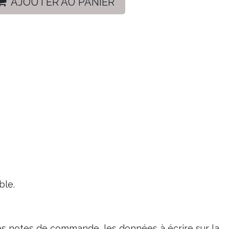
AJOUTER AU PANIER
ble.
s notes de commande, les données à écrire sur la