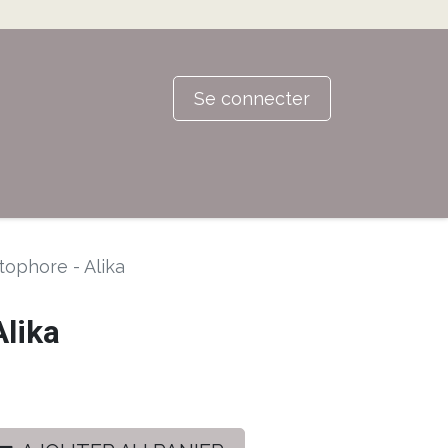
Se connecter
ophore - Alika
Alika