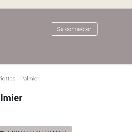
Se connecter
iettes - Palmier
almier