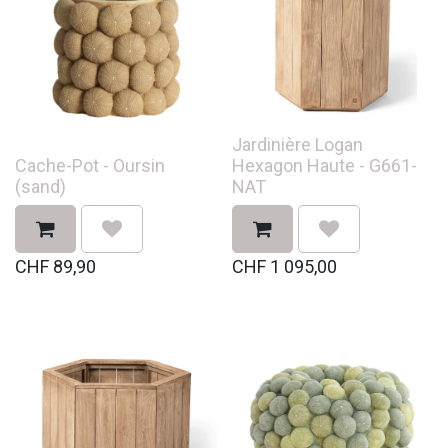
Jardinière Logan
Cache-Pot - Oursin
Hexagon Haute - G661-
(sand)
NAT
CHF
89,90
CHF
1 095,00