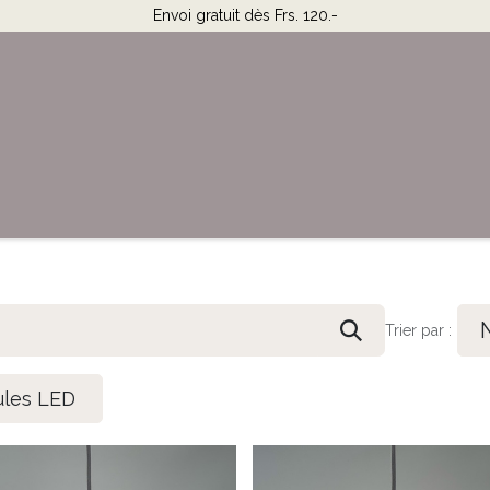
Envoi gratuit dès Frs. 120.-
Horaires & Contact
Aide
Trier par :
les LED