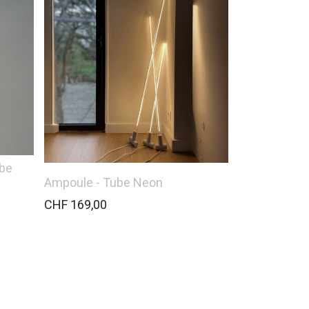
ube
Ampoule - Tube Neon
CHF
169,00