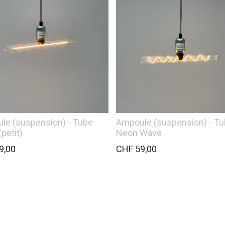
le (suspension) - Tube
Ampoule (suspension) - T
petit)
Neon Wave
9,00
CHF
59,00